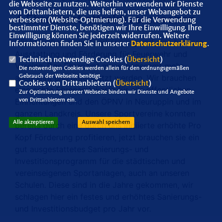
die Webseite zu nutzen. Weiterhin verwenden wir Dienste
von Drittanbietern, die uns helfen, unser Webangebot zu
4 Ehrenamt
attraktiver machen
verbessern (Website-Optmierung). Für die Verwendung
bestimmter Dienste, benötigen wir Ihre Einwilligung. Ihre
Einwilligung können Sie jederzeit widerrufen. Weitere
Wir brauchen mehr Anerkennung und eine bessere
Informationen finden Sie in unserer
Datenschutzerklärung
.
Ausstattung und Förderung für Feuerwehr und
Technisch notwendige Cookies (
Übersicht
)
Vereine. Das Ehrenamt muss insgesamt mehr
Die notwendigen Cookies werden allein für den ordnungsgemäßen
anerkannt und unterstützt werden. Wir brauchen
Gebrauch der Webseite benötigt.
Cookies von Drittanbietern (
Übersicht
)
eine echte Ehrenamtskarte für alle öffentlichen
Zur Optimierung unserer Webseite binden wir Dienste und Angebote
Einrichtungen und den ÖPNV in Neuruppin und im
von Drittanbietern ein.
ganzen Landkreis. Unsere Sportvereine konnten
Alle akzeptieren
Auswahl speichern
bereits durch eine durch uns initiierte erhöhte Pro
Kopf Förderung profitieren, jetzt brauchen sie ein
gut ausgestattetes Sanierungs- und
Investitionsprogramm für die städtischen und
vereinseigenen Sportanlagen, auch an unseren
Schulen. Diese sind in die Jahre gekommen, wir
schlagen hier ein festes und erhöhtes Sanierungs-
und Investitionsbudget pro Jahr vor.