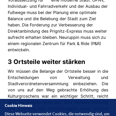
Voraussetzung für
eine moderne
Stadt.
ÖPNV,
Individual- und Fahrradverkehr und der Ausbau der
Fußwege muss bei der Planung eine optimale
Balance und die Belebung der Stadt zum Ziel
haben.
Die Forderung zur Verbesserung der
Direktanbindung des
Prignitz-Express
muss weiter
aufrecht erhalten bleiben.
Neuruppin muss sich zu
einem regionalen Zentrum für Park & Ride (P&R)
entwickeln.
3 Ortsteile weiter stärken
Wir müssen
die Belange der Ortsteile besser in die
Entscheidungen
von Verwaltung und
Stadtverordnetenversammlung einbeziehen. Die
von uns auf den Weg gebrachte Erhöhung des
Kulturgroschens war ein wichtiger Schritt, reicht
aber bei weitem nicht aus.
E
ine
bessere Nutzung
Cookie Hinweis
und Erhöhung des
Ortsteilbudgets
muss erreicht
Diese Webseite verwendet Cookies, die notwendig sind, um
werden, um die Ortsteile weiterzuentwickeln
.