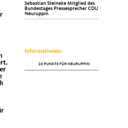
Sebastian Steineke Mitglied des
Bundestages Pressesprecher CDU
Neuruppin
r
Informationen
n
rt.
10 PUNKTE FÜR NEURUPPIN
er
e
ch
ür