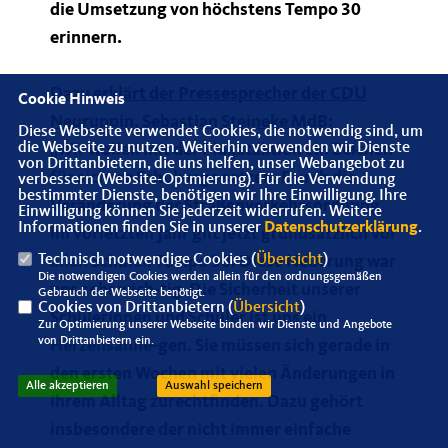
die Umsetzung von höchstens Tempo 30
erinnern.
Dazu erklärt der Pressesprecher der CDU
Cookie Hinweis
Neuruppin, Sebastian Steineke MdB:
Diese Webseite verwendet Cookies, die notwendig sind, um
die Webseite zu nutzen. Weiterhin verwenden wir Dienste
Wir wollen mit der Plakataktion ein Zeichen
von Drittanbietern, die uns helfen, unser Webangebot zu
für sichere Schulwege setzen. Durch die
verbessern (Website-Optmierung). Für die Verwendung
bestimmter Dienste, benötigen wir Ihre Einwilligung. Ihre
Veränderung der Straßenverkehrsordnung
Einwilligung können Sie jederzeit widerrufen. Weitere
Informationen finden Sie in unserer
Datenschutzerklärung
.
im vorletzten Jahr gilt jetzt grundsätzlich vor
Technisch notwendige Cookies (
Übersicht
)
allen Schulen Tempo 30. Diese Neuerung war
Die notwendigen Cookies werden allein für den ordnungsgemäßen
uns sehr wich-tig. Die Sicherheit unserer
Gebrauch der Webseite benötigt.
Cookies von Drittanbietern (
Übersicht
)
Schülerinnen und Schüler ist uns ein
Zur Optimierung unserer Webseite binden wir Dienste und Angebote
von Drittanbietern ein.
Herzensanlie-gen. Sie müssen sich gerade in
den ersten Wochen mit vielen Änderungen in
Alle akzeptieren
Auswahl speichern
ihrem Alltag zurechtfinden. Dazu gehört
insbesondere der nicht immer einfache